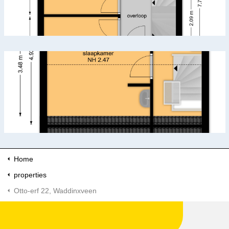
Home
properties
Otto-erf 22, Waddinxveen