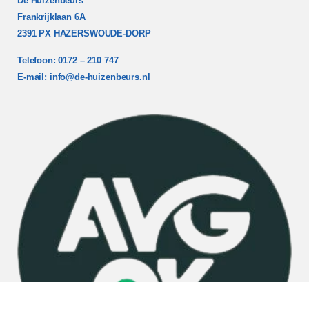
De Huizenbeurs
Frankrijklaan 6A
2391 PX HAZERSWOUDE-DORP
Telefoon: 0172 – 210 747
E-mail:
info@de-huizenbeurs.nl