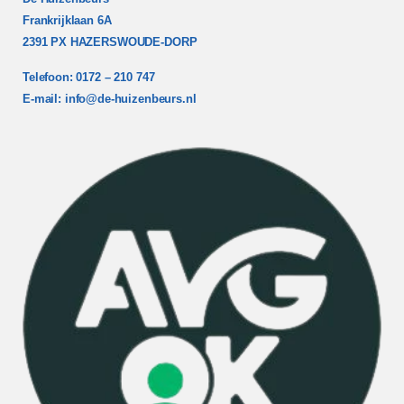
Frankrijklaan 6A
2391 PX HAZERSWOUDE-DORP
Telefoon: 0172 – 210 747
E-mail:
info@de-huizenbeurs.nl