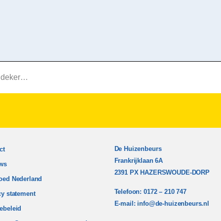
 den Rijn
De Huizenbeurs
ct
Frankrijklaan 6A
ws
2391 PX HAZERSWOUDE-DORP
oed Nederland
Telefoon: 0172 – 210 747
cy statement
E-mail:
info@de-huizenbeurs.nl
ebeleid