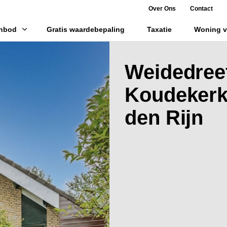
Over Ons
Contact
Skip to main content
nbod
Gratis waardebepaling
Taxatie
Woning v
Weidedreef
Koudekerk
den Rijn