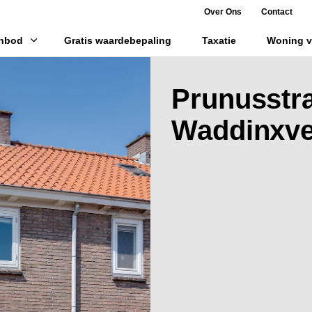
Over Ons
Contact
Skip to main content
nbod
Gratis waardebepaling
Taxatie
Woning v
Prunusstra
Waddinxv